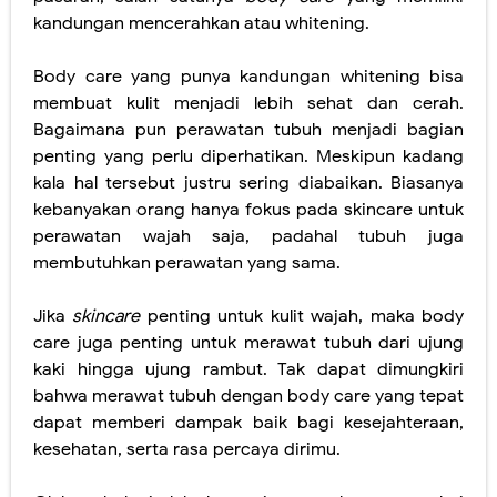
kandungan mencerahkan atau whitening.
5 Cara Menghadapi Komentar Negatif, Jangan Sampai Mengganggu Hidupmu!
Body care yang punya kandungan whitening bisa
Layanan dan Digitalisasi BRI Mudahkan Masyarakat dalam Bertransaksi
membuat kulit menjadi lebih sehat dan cerah.
Bagaimana pun perawatan tubuh menjadi bagian
Monitoring Paket Lewat Cekresi, Belanja dari Rumah Jadi Makin Happy!
penting yang perlu diperhatikan. Meskipun kadang
Berkat Lister Belajar Bahasa Asing Semakin Mudah, Kemampuan Diri Pasti Bertambah!
kala hal tersebut justru sering diabaikan. Biasanya
kebanyakan orang hanya fokus pada skincare untuk
SPOILER Novel Terbaru Keza Felice "Tetap Menikah atau Berpisah"
perawatan wajah saja, padahal tubuh juga
membutuhkan perawatan yang sama.
Sunday, 9 August
Jika
skincare
penting untuk kulit wajah, maka body
care juga penting untuk merawat tubuh dari ujung
kaki hingga ujung rambut. Tak dapat dimungkiri
bahwa merawat tubuh dengan body care yang tepat
dapat memberi dampak baik bagi kesejahteraan,
kesehatan, serta rasa percaya dirimu.