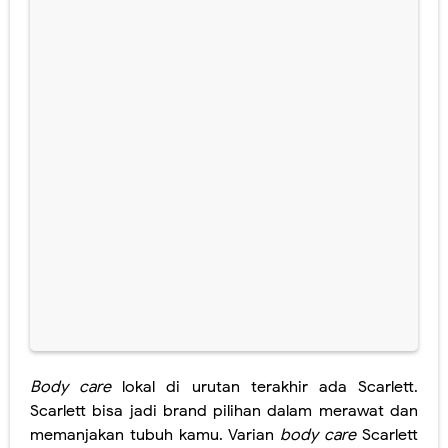
Body care
lokal di urutan terakhir ada Scarlett.
Scarlett bisa jadi brand pilihan dalam merawat dan
memanjakan tubuh kamu. Varian
body care
Scarlett
paling digemari banyak kalangan adalah
body
lotionnya
yang beraroma Jolly, ini karena wanginya
mirip parfum Black Opium dari Yves Saint Laurent.
Sensasi aroma wangi lembut dan memberikan kesan
elegan, efek mencerahkan karena adanya
niacinamide, kojic acid, glutathione, dan vitamin E.