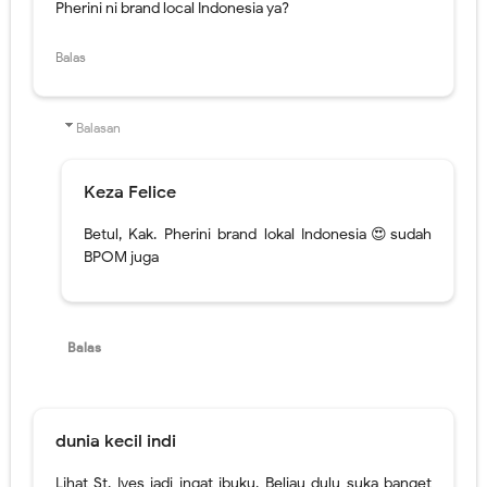
Keza Felice
Betul, Kak. Pherini brand lokal Indonesia😍sudah
BPOM juga
Balas
dunia kecil indi
Lihat St. Ives jadi ingat ibuku. Beliau dulu suka banget
sama merk ini. Entah sekarang masih pakai atau gak ya
Aku baru tahu lho kalau ini merk lokal.
Balas