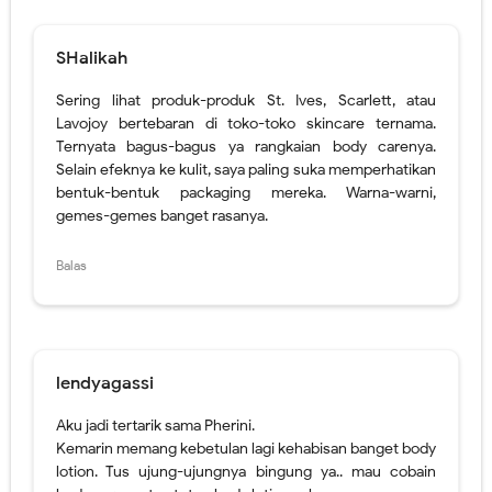
Selain efeknya ke kulit, saya paling suka memperhatikan
bentuk-bentuk packaging mereka. Warna-warni,
gemes-gemes banget rasanya.
Balas
lendyagassi
Aku jadi tertarik sama Pherini.
Kemarin memang kebetulan lagi kehabisan banget body
lotion. Tus ujung-ujungnya bingung ya.. mau cobain
body serum atau tetep body lotion yah..
Mau coba link yang dikasih buat produk Pherini.
Haturnuhun.
Balas