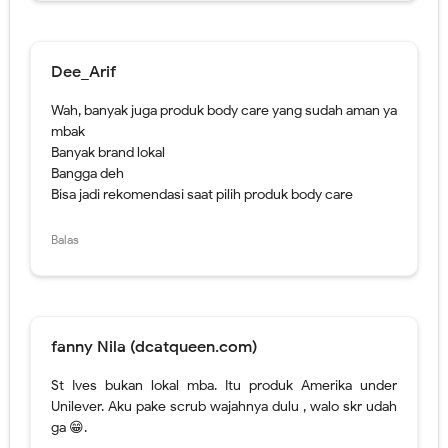
Banyak brand lokal
Bangga deh
Bisa jadi rekomendasi saat pilih produk body care
Balas
fanny Nila (dcatqueen.com)
St Ives bukan lokal mba. Itu produk Amerika under
Unilever. Aku pake scrub wajahnya dulu , walo skr udah
ga 😁.
Dari semua produk, akh cuma ga tahu pherini. Baru
denger nih.
Kalo dulu zaman sekolah, aku pasti carinya body care yg
memang bisa mutihin 😅. Suka ga confident apalagi
temen2ku putih semua.