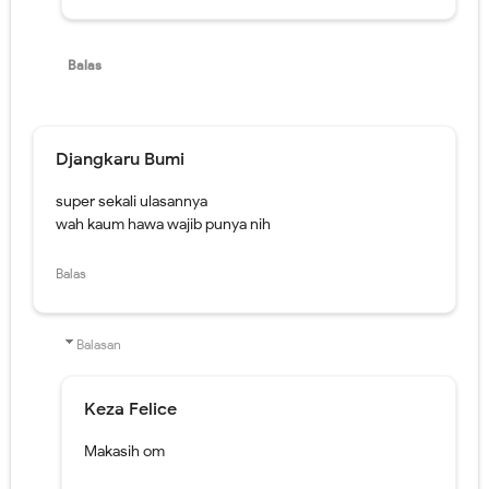
Djangkaru Bumi
super sekali ulasannya
wah kaum hawa wajib punya nih
Balas
Balasan
Keza Felice
Makasih om
Haha wajib lah biar glowing, sehat, awet muda
dongs looknya hehe.
Balas