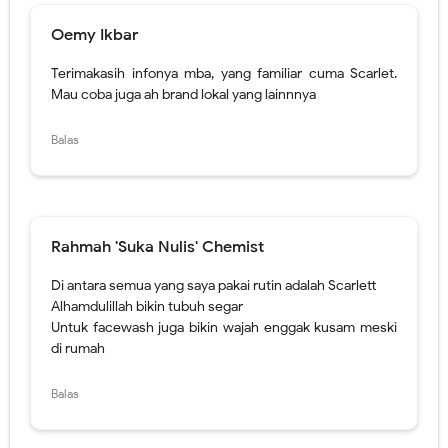
Rahmah 'Suka Nulis' Chemist
Di antara semua yang saya pakai rutin adalah Scarlett
Alhamdulillah bikin tubuh segar
Untuk facewash juga bikin wajah enggak kusam meski
di rumah
Balas
SHalikah
Sering lihat produk-produk St. Ives, Scarlett, atau
Lavojoy bertebaran di toko-toko skincare ternama.
Ternyata bagus-bagus ya rangkaian body carenya.