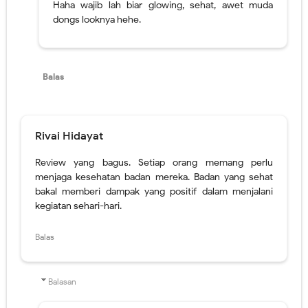
Rivai Hidayat
Review yang bagus. Setiap orang memang perlu
menjaga kesehatan badan mereka. Badan yang sehat
bakal memberi dampak yang positif dalam menjalani
kegiatan sehari-hari.
Balas
Balasan
Keza Felice
Makasih kak.
Bener banget, Kak. Kalau badan sehat jadi bisa
melakukan banyak hal. Beda kalo ga dirawat yg
ujungnya bikin mood jd ambyar hehe