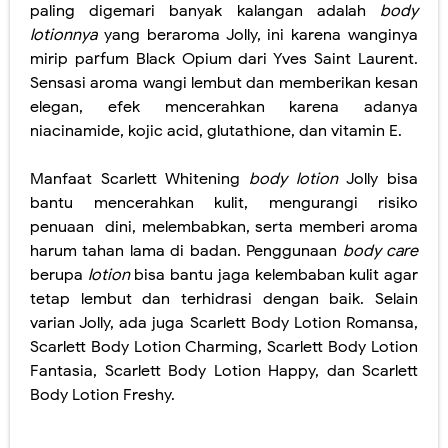
Manfaat Scarlett Whitening
body lotion
Jolly bisa
bantu mencerahkan kulit, mengurangi risiko
penuaan
dini, melembabkan, serta memberi aroma
harum tahan lama di badan. Penggunaan
body care
berupa
lotion
bisa bantu jaga kelembaban kulit agar
tetap lembut dan terhidrasi dengan baik. Selain
varian Jolly, ada juga Scarlett Body Lotion Romansa,
Scarlett Body Lotion Charming, Scarlett Body Lotion
Fantasia, Scarlett Body Lotion Happy, dan Scarlett
Body Lotion Freshy.
Nah, itu dia 4 rekomendasi produk
body care
lokal
yang bisa dijadikan sebagai produk perawatan kulit
tubuh kamu Girls. Pastinya, semua produk
body care
di atas sudah mendapatkan izin sertifikasi BPOM
dan Halal, ya. Yuk buruan dibeli,
happy shopping
!