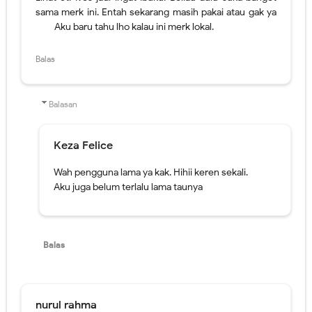
Balasan
Keza Felice
Wah pengguna lama ya kak. Hihii keren sekali.
Aku juga belum terlalu lama taunya
Balas
nurul rahma
Wiiii jadi pengin cobaaaa
produk2 yg amazing dan berkualitas ya.
patut jd skincare andalan
Balas