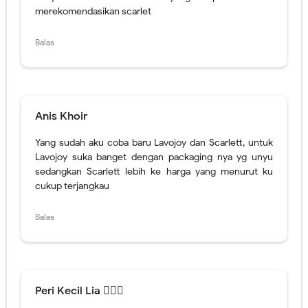
Anis Khoir
Yang sudah aku coba baru Lavojoy dan Scarlett, untuk
Lavojoy suka banget dengan packaging nya yg unyu
sedangkan Scarlett lebih ke harga yang menurut ku
cukup terjangkau
Balas
Peri Kecil Lia 🧚🏻‍♀️
dari semua produk di atas baru Scarlett aja yang pernah
aku coba~ penasaran sama wangi varian Jolly karena
dulu waktu aku beli belum ada varian Jolly ini >.<
Balas