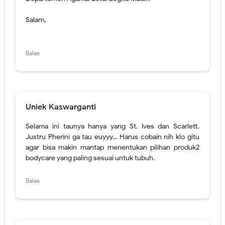
Uniek Kaswarganti
Selama ini taunya hanya yang St. Ives dan Scarlett.
Justru Pherini ga tau euyyy... Harus cobain nih klo gitu
agar bisa makin mantap menentukan pilihan produk2
bodycare yang paling sesuai untuk tubuh.
Balas
KenniApril
Baru pernah pakai scarlett... Pengen nyoba st. Yves
karena aman untuk kulit iritasi nig.. Pherini merk. Ini aku
baru tahu ini. Asing
Balas