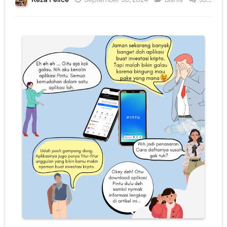
4 Top Brand Body Care Perawatan Tubuh yang Bikin Kulit Putih, Sehat, Cerah, dan Terawat
Selamat Datang 2024 Semoga Bisa Produktif
5 Cara Menghadapi Komentar Negatif, Jangan Sampai Mengganggu Hidupmu!
Layanan dan Digitalisasi BRI Mudahkan Masyarakat dalam Bertransaksi
Monitoring Paket Lewat Cekresi, Belanja dari Rumah Jadi Makin Happy!
Berkat Lister Belajar Bahasa Asing Semakin Mudah, Kemampuan Diri Pasti Bertambah!
SPOILER Novel Terbaru Keza Felice "Tetap Menikah atau Berpisah"
Review Pintu: All In One Crypto App Terbaik di Indonesia, Temukan Kemudahan dalam Satu Aplikasi
6 Kue khas Lebaran yang Paling Populer, Mana yang Kamu Suka?
5 Tips Mudik Lebaran 2024 Biar Perjalanan Tetap Aman dan Nyaman