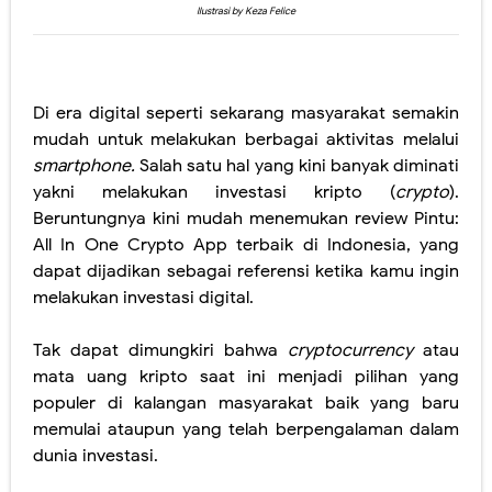
2 Tempat Wisata Favorit di Kampung Halaman, Keindahan Alamnya Bikin Terpesona
Ilustrasi by Keza Felice
Momen Ramadan yang Tak Terlupakan Tahun 2024
5 Tempat Wisata Religi di Indonesia yang Populer, Mana yang Pernah Kamu Kunjungi?
Di era digital seperti sekarang masyarakat semakin
mudah untuk melakukan berbagai aktivitas melalui
5 Kegiatan Sosial di Bulan Ramadan yang Bisa Dilakukan, Berguna untuk Sesama!
smartphone.
Salah satu hal yang kini banyak diminati
yakni melakukan investasi kripto (
crypto
).
5 Tips Memilih Pakaian Lebaran agar Nyaman saat Dipakai, Jangan Sampai Menyesal!
Beruntungnya kini mudah menemukan review Pintu:
Thursday, 6 August
All In One Crypto App terbaik di Indonesia, yang
dapat dijadikan sebagai referensi ketika kamu ingin
melakukan investasi digital.
Tak dapat dimungkiri bahwa
cryptocurrency
atau
mata uang kripto saat ini menjadi pilihan yang
populer di kalangan masyarakat baik yang baru
memulai ataupun yang telah berpengalaman dalam
dunia investasi.