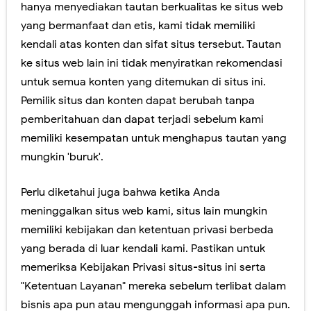
hanya menyediakan tautan berkualitas ke situs web
Selamat Datang 2024 Semoga Bisa Produktif
yang bermanfaat dan etis, kami tidak memiliki
kendali atas konten dan sifat situs tersebut. Tautan
5 Cara Menghadapi Komentar Negatif, Jangan Sampai Mengganggu Hidupmu!
ke situs web lain ini tidak menyiratkan rekomendasi
untuk semua konten yang ditemukan di situs ini.
Layanan dan Digitalisasi BRI Mudahkan Masyarakat dalam Bertransaksi
Pemilik situs dan konten dapat berubah tanpa
Monitoring Paket Lewat Cekresi, Belanja dari Rumah Jadi Makin Happy!
pemberitahuan dan dapat terjadi sebelum kami
memiliki kesempatan untuk menghapus tautan yang
Berkat Lister Belajar Bahasa Asing Semakin Mudah, Kemampuan Diri Pasti Bertambah!
mungkin 'buruk'.
Thursday, 6 August
Perlu diketahui juga bahwa ketika Anda
meninggalkan situs web kami, situs lain mungkin
memiliki kebijakan dan ketentuan privasi berbeda
yang berada di luar kendali kami. Pastikan untuk
memeriksa Kebijakan Privasi situs-situs ini serta
"Ketentuan Layanan" mereka sebelum terlibat dalam
bisnis apa pun atau mengunggah informasi apa pun.