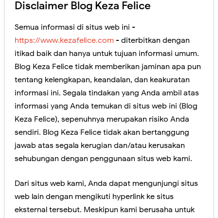
Disclaimer Blog Keza Felice
5 Tradisi Ramadan di Berbagai Daerah di Indonesia yang Populer dan Meriah
Semua informasi di situs web ini -
5 Tips Skincare Rutin untuk Ramadan, Kulit Tetap Sehat Terawat!
https://www.kezafelice.com
- diterbitkan dengan
6 Kegiatan Ini Bikin Ngabuburit Ramadan Makin Seru, Sudah Coba?
itikad baik dan hanya untuk tujuan informasi umum.
Blog Keza Felice tidak memberikan jaminan apa pun
6 Jenis Takjil Ramadan yang Bikin Momen Berbuka Puasa Makin Ceria
tentang kelengkapan, keandalan, dan keakuratan
Susu Kambing Etawa Terbaik Tahun 2024, Rasa Nikmat Banyak Manfaat!
informasi ini. Segala tindakan yang Anda ambil atas
informasi yang Anda temukan di situs web ini (Blog
7 Jajanan Khas Ramadan yang Selalu Diburu, Mana Favoritmu?
Keza Felice), sepenuhnya merupakan risiko Anda
sendiri. Blog Keza Felice tidak akan bertanggung
5 Menu Sahur Praktis dan Tetap Mengeyangkan, Jadikan Puasa Tetap Bertenaga!
jawab atas segala kerugian dan/atau kerusakan
Rekomendasi 4 Susu Penggemuk Terbaik ,Terbukti Naikkan Berat Badan Sejak 1 Minggu Pertama
sehubungan dengan penggunaan situs web kami.
6 Cara Menjaga Kesehatan Tubuh saat Ramadan, Puasa jadi Lancar!
Dari situs web kami, Anda dapat mengunjungi situs
6 Tips Berpuasa di Bulan Ramadan Agar Tetap Produktif, Tertarik Mencoba?
web lain dengan mengikuti hyperlink ke situs
eksternal tersebut. Meskipun kami berusaha untuk
4 Top Brand Body Care Perawatan Tubuh yang Bikin Kulit Putih, Sehat, Cerah, dan Terawat