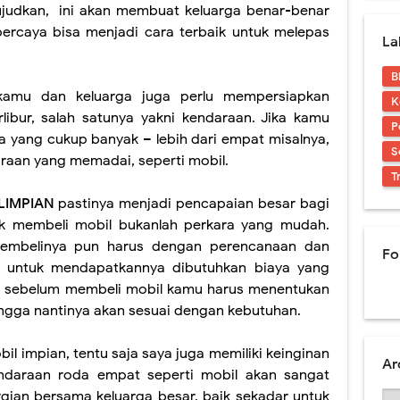
wujudkan,
ini akan membuat keluarga benar-benar
percaya bisa menjadi cara terbaik untuk melepas
La
B
 kamu dan keluarga juga perlu mempersiapkan
K
libur, salah satunya yakni kendaraan. Jika kamu
P
a yang cukup banyak – lebih dari empat misalnya,
S
aan yang memadai, seperti mobil.
T
LIMPIAN
pastinya menjadi pencapaian besar bagi
uk membeli mobil bukanlah perkara yang mudah.
embelinya pun harus dengan perencanaan dan
Fo
 untuk mendapatkannya dibutuhkan biaya yang
a sebelum membeli mobil kamu harus menentukan
hingga nantinya akan sesuai dengan kebutuhan.
il impian, tentu saja saya juga memiliki keinginan
Ar
kendaraan roda empat seperti mobil akan sangat
rgian bersama keluarga besar, baik sekadar untuk