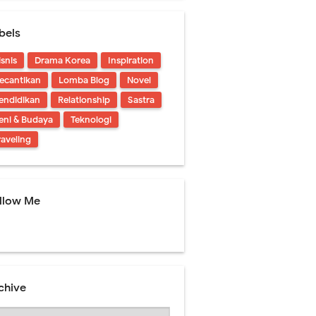
bels
isnis
Drama Korea
Inspiration
ecantikan
Lomba Blog
Novel
endidikan
Relationship
Sastra
eni & Budaya
Teknologi
raveling
llow Me
chive