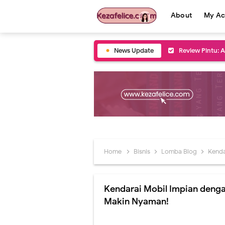
About
My Ac
News Update
Review Pintu: 
6 Kue khas Leb
5 Tips Mudik L
2 Tempat Wisat
Momen Ramadan
Home
Bisnis
Lomba Blog
Kendar
5 Tempat Wisat
5 Kegiatan Sos
Kendarai Mobil Impian den
5 Tips Memilih
Makin Nyaman!
5 Tradisi Rama