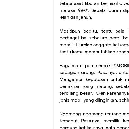
tetapi saat liburan berhasil di
merasa
fresh.
Sebab liburan di
lelah dan jenuh.
Meskipun begitu, tentu saja
berbagai hal sebelum pergi ber
memiliki jumlah anggota keluarg
tentu kamu membutuhkan kendar
Bagaimana pun memiliki
#MOBI
sebagian orang. Pasalnya, unt
Mengambil keputusan untuk m
pemikiran yang matang, sebab
terbilang besar.
Oleh karenany
jenis mobil yang diinginkan, se
Ngomong
-
ngomong
tentang mob
tersebut. Pasalnya, memiliki 
berguna ketika saya ingin bepe