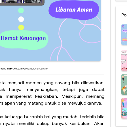
g 2024 Semoga Bisa Produktif
dapi Komentar Negatif, Jangan Sampai Mengganggu Hidupmu!
Po
gitalisasi BRI Mudahkan Masyarakat dalam Bertransaksi
et Lewat Cekresi, Belanja dari Rumah Jadi Makin Happy!
Belajar Bahasa Asing Semakin Mudah, Kemampuan Diri Pasti Bertambah!
Terbaru Keza Felice "Tetap Menikah atau Berpisah"
tentang TREVO (Keza Felice/Edit via Canva)
inta menjadi momen yang sayang bila dilewatkan.
t tak hanya menyenangkan, tetapi juga dapat
a mempererat keakraban. Meskipun, memang
rsiapan yang matang untuk bisa mewujudkannya.
a keluarga bukanlah hal yang mudah, terlebih bila
ernyata memiliki cukup banyak kesibukan. Akan