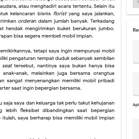
audara, atau menghadiri acara tertentu. Selain itu
tuk kelancaran bisnis
florist
yang saya jalankan,
irimkan
orderan
dalam jumlah banyak. Terkadang
aat hendak mengirimkan buket berukuran jumbo.
Re
rapan bisa segera membeli mobil impian.
emikirkannya, tetapi saya ingin mempunyai mobil
miliki pengaturan tempat duduk sebanyak sembilan
h
seat
tersebut, nantinya saya bukan hanya bisa
 anak-anak, melainkan juga bersama orangtua
an sangat menyenangkan memiliki mobil pribadi
arter saat ingin bepergian bersama.
saja saya dan keluarga tak perlu takut kehujanan
Apl
g lebih fleksibel dibandingkan saat bepergian
itulah, saya berharap bisa memiliki mobil impian