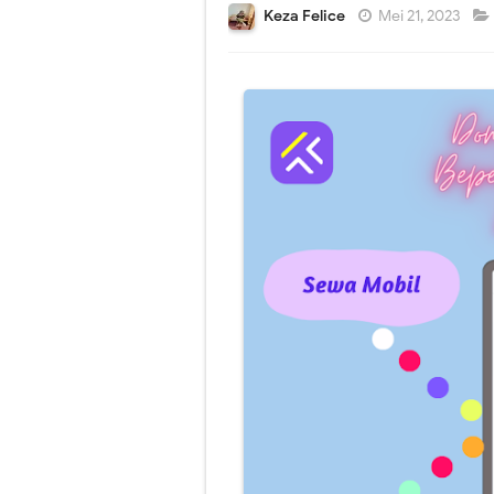
Keza Felice
Mei 21, 2023
5 Tips Skincare
6 Kegiatan Ini
6 Jenis Takjil
Susu Kambing E
7 Jajanan Khas
5 Menu Sahur P
Rekomendasi 4 
6 Cara Menjaga
6 Tips Berpuas
4 Top Brand Bo