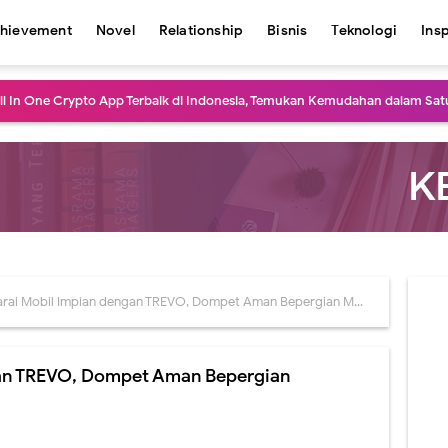
hievement
Novel
Relationship
Bisnis
Teknologi
Ins
All In One Crypto App Terbaik di Indonesia, Temukan Kemudahan dalam Satu
aran yang Paling Populer, Mana yang Kamu Suka?
ebaran 2024 Biar Perjalanan Tetap Aman dan Nyaman
a Favorit di Kampung Halaman, Keindahan Alamnya Bikin Terpesona
 yang Tak Terlupakan Tahun 2024
ai Mobil Impian dengan TREVO, Dompet Aman Bepergian Makin Nyaman!
a Religi di Indonesia yang Populer, Mana yang Pernah Kamu Kunjungi?
ial di Bulan Ramadan yang Bisa Dilakukan, Berguna untuk Sesama!
gan TREVO, Dompet Aman Bepergian
 Pakaian Lebaran agar Nyaman saat Dipakai, Jangan Sampai Menyesal!
dan di Berbagai Daerah di Indonesia yang Populer dan Meriah