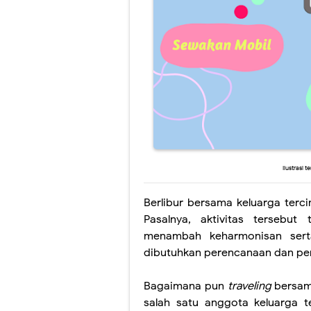
Selamat Datan
5 Cara Mengha
Layanan dan Di
Monitoring Pak
Berkat Lister 
SPOILER Novel 
Ilustrasi 
Berlibur bersama keluarga terc
Pasalnya, aktivitas tersebu
menambah keharmonisan sert
dibutuhkan perencanaan dan pe
Bagaimana pun
traveling
bersam
salah satu anggota keluarga t