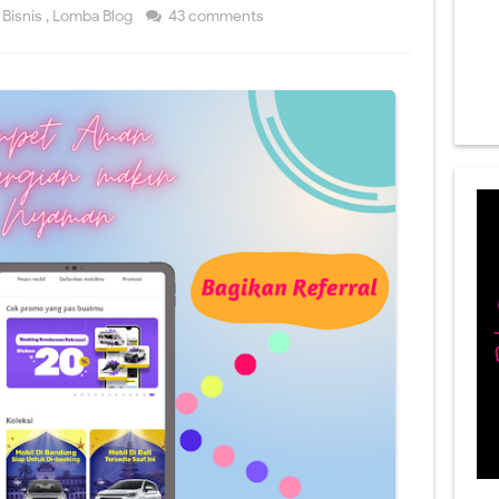
Bisnis
,
Lomba Blog
43 comments
 Rutin untuk Ramadan, Kulit Tetap Sehat Terawat!
 Bikin Ngabuburit Ramadan Makin Seru, Sudah Coba?
 Ramadan yang Bikin Momen Berbuka Puasa Makin Ceria
tawa Terbaik Tahun 2024, Rasa Nikmat Banyak Manfaat!
 Ramadan yang Selalu Diburu, Mana Favoritmu?
raktis dan Tetap Mengeyangkan, Jadikan Puasa Tetap Bertenaga!
Susu Penggemuk Terbaik ,Terbukti Naikkan Berat Badan Sejak 1 Minggu P
 Kesehatan Tubuh saat Ramadan, Puasa jadi Lancar!
a di Bulan Ramadan Agar Tetap Produktif, Tertarik Mencoba?
dy Care Perawatan Tubuh yang Bikin Kulit Putih, Sehat, Cerah, dan Terawat