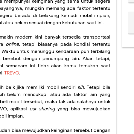
ga mempunyai keinginan yang sama untuk segera
Sayangnya, mungkin memang ada faktor tertentu
egera berada di belakang kemudi mobil impian,
al atau belum sesuai dengan kebutuhan saat ini.
akin modern kini banyak tersedia transportasi
ara
online,
tetapi biasanya pada kondisi tertentu
. Waktu untuk menunggu kendaraan pun terbilang
 berebut dengan penumpang lain. Akan tetapi,
hal semacam ini tidak akan kamu temukan saat
il
TREVO
.
h baik jika memiliki mobil sendiri
sih
. Tetapi bila
sih belum mencukupi atau ada faktor lain yang
li mobil tersebut, maka tak ada salahnya untuk
VO, aplikasi
car sharing
yang bisa mewujudkan
bil impian.
udah bisa mewujudkan keinginan tersebut dengan