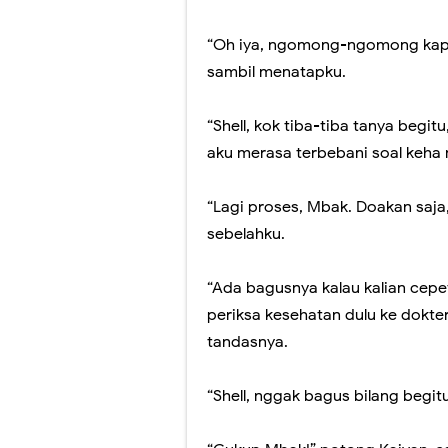
“Oh iya, ngomong-ngomong kapa
sambil menatapku.
“Shell, kok tiba-tiba tanya begit
aku merasa terbebani soal keha m
“Lagi proses, Mbak. Doakan saja
sebelahku.
“Ada bagusnya kalau kalian cep
periksa kesehatan dulu ke dokte
tandasnya.
“Shell, nggak bagus bilang begi