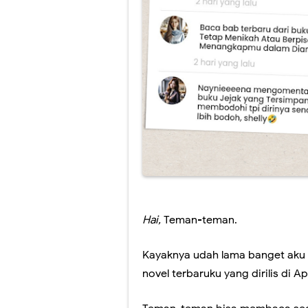
Selamat Datan
5 Cara Mengha
Layanan dan Di
Monitoring Pak
Berkat Lister 
SPOILER Novel 
Hai,
Teman-teman.
Kayaknya udah lama banget aku 
novel terbaruku yang dirilis di A