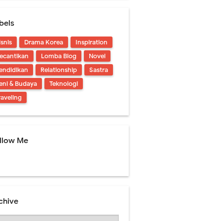
bels
isnis
Drama Korea
Inspiration
ecantikan
Lomba Blog
Novel
endidikan
Relationship
Sastra
eni & Budaya
Teknologi
raveling
llow Me
chive