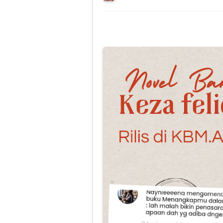
5 Tips Skincare
6 Kegiatan Ini
6 Jenis Takjil
Susu Kambing E
7 Jajanan Khas
5 Menu Sahur P
Rekomendasi 4 
6 Cara Menjaga
6 Tips Berpuas
4 Top Brand Bo