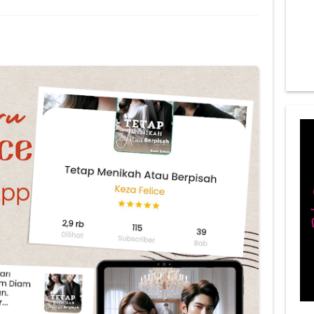
 Rutin untuk Ramadan, Kulit Tetap Sehat Terawat!
 Bikin Ngabuburit Ramadan Makin Seru, Sudah Coba?
 Ramadan yang Bikin Momen Berbuka Puasa Makin Ceria
tawa Terbaik Tahun 2024, Rasa Nikmat Banyak Manfaat!
 Ramadan yang Selalu Diburu, Mana Favoritmu?
raktis dan Tetap Mengeyangkan, Jadikan Puasa Tetap Bertenaga!
Susu Penggemuk Terbaik ,Terbukti Naikkan Berat Badan Sejak 1 Minggu P
 Kesehatan Tubuh saat Ramadan, Puasa jadi Lancar!
a di Bulan Ramadan Agar Tetap Produktif, Tertarik Mencoba?
dy Care Perawatan Tubuh yang Bikin Kulit Putih, Sehat, Cerah, dan Terawat