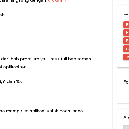
ara langsung dengan
klik di sini
La
sah
B
K
P
S
T
r dari bab premium ya. Untuk full bab teman-
 aplikasinya.
8,9, dan 10.
Fo
a mampir ke aplikasi untuk baca-baca.
Ar