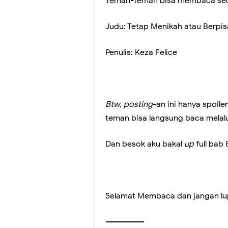
Teman-teman bisa membaca sec
Judu: Tetap Menikah atau Berpi
Penulis: Keza Felice
Btw, posting
-an ini hanya spoile
teman bisa langsung baca melalui
Dan besok aku bakal
up
full bab 
Selamat Membaca dan jangan lup
---------------