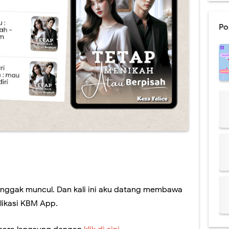
g 2024 Semoga Bisa Produktif
dapi Komentar Negatif, Jangan Sampai Mengganggu Hidupmu!
Po
gitalisasi BRI Mudahkan Masyarakat dalam Bertransaksi
et Lewat Cekresi, Belanja dari Rumah Jadi Makin Happy!
Belajar Bahasa Asing Semakin Mudah, Kemampuan Diri Pasti Bertambah!
Terbaru Keza Felice "Tetap Menikah atau Berpisah"
nggak muncul. Dan kali ini aku datang membawa
plikasi KBM App.