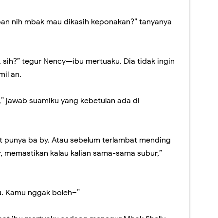
n nih mbak mau dikasih keponakan?” tanyanya
u, sih?” tegur Nency—ibu mertuaku. Dia tidak ingin
il an.
,” jawab suamiku yang kebetulan ada di
et punya ba by. Atau sebelum terlambat mending
r, memastikan kalau kalian sama-sama subur,”
tu. Kamu nggak boleh–”