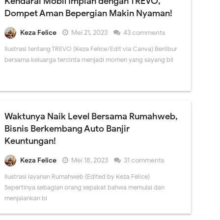
Kendarai Mobil Impian dengan TREVO,
Dompet Aman Bepergian Makin Nyaman!
Keza Felice
Mei 21, 2023
43 comments
Ilustrasi tentang TREVO (Keza Felice/Edit via Canva) Berlibur
bersama keluarga tercinta menjadi momen yang sayang bil
Waktunya Naik Level Bersama Rumahweb,
Bisnis Berkembang Auto Banjir
Keuntungan!
Keza Felice
Mei 18, 2023
31 comments
Ilustrasi layanan Rumahweb (Edited by Keza Felice)
Sepertinya sebagian orang sepakat bahwa memulai dan
menjalankan bi