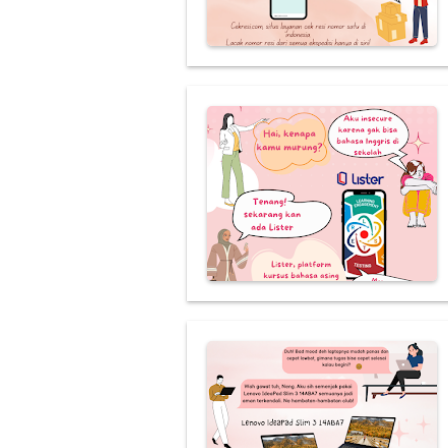
Selamat Datan
5 Cara Mengha
Layanan dan Di
Monitoring Pak
Berkat Lister 
SPOILER Novel 