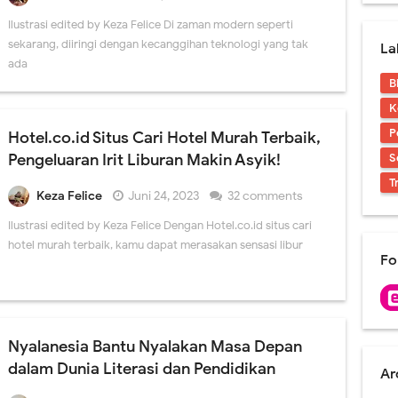
Ilustrasi edited by Keza Felice Di zaman modern seperti
sekarang, diiringi dengan kecanggihan teknologi yang tak
La
ada
B
K
P
Hotel.co.id Situs Cari Hotel Murah Terbaik,
S
Pengeluaran Irit Liburan Makin Asyik!
T
Keza Felice
Juni 24, 2023
32 comments
Ilustrasi edited by Keza Felice Dengan Hotel.co.id situs cari
hotel murah terbaik, kamu dapat merasakan sensasi libur
Fo
Nyalanesia Bantu Nyalakan Masa Depan
dalam Dunia Literasi dan Pendidikan
Ar