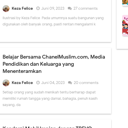
Keza Felice
Juni 09, 2023
27 comments
Ilustrasi by Keza Felice Pada umumnya suatu bangunan yang
digunakan oleh banyak orang, pasti rentan mengalami k
Belajar Bersama ChanelMuslim.com, Media
Pendidikan dan Keluarga yang
Menenteramkan
Keza Felice
Juni 04, 2023
20 comments
Setiap orang yang sudah menikah tentu berharap dapat
memiliki rumah tangga yang damai, bahagia, penuh kasih
sayang, da