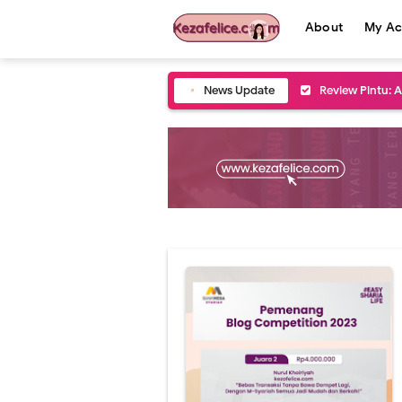
About
My Ac
News Update
Review Pintu: 
6 Kue khas Leb
5 Tips Mudik L
2 Tempat Wisat
Momen Ramadan
5 Tempat Wisat
5 Kegiatan Sos
5 Tips Memilih
5 Tradisi Rama