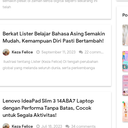
g 2024 Semoga Bisa Produktif
semakin pesat di zaman serba digital seperti sekarang ini
telah
dapi Komentar Negatif, Jangan Sampai Mengganggu Hidupmu!
Po
gitalisasi BRI Mudahkan Masyarakat dalam Bertransaksi
Berkat Lister Belajar Bahasa Asing Semakin
et Lewat Cekresi, Belanja dari Rumah Jadi Makin Happy!
Mudah, Kemampuan Diri Pasti Bertambah!
Belajar Bahasa Asing Semakin Mudah, Kemampuan Diri Pasti Bertambah!
Keza Felice
September 11, 2023
22 comments
Terbaru Keza Felice "Tetap Menikah atau Berpisah"
Ilustrasi tentang Lister (Keza Felice) Di tengah perubahan
global yang melanda seluruh dunia, serta perkembanga
Lenovo IdeaPad Slim 3 14ABA7 Laptop
dengan Performa Tanpa Batas, Cocok
untuk Segala Aktivitas!
Keza Felice
Juli 18, 2023
34 comments