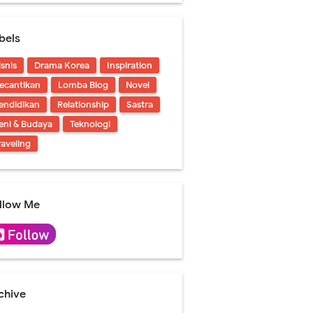
bels
isnis
Drama Korea
Inspiration
ecantikan
Lomba Blog
Novel
endidikan
Relationship
Sastra
eni & Budaya
Teknologi
raveling
llow Me
chive