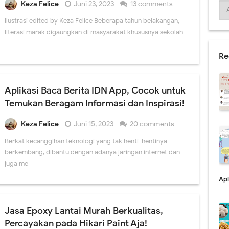
Keza Felice
Juni 23, 2023
13 comments
Ilustrasi edited by Keza Felice Beberapa tahun belakangan,
literasi marak digaungkan di masyarakat khususnya sekolah-
Re
Aplikasi Baca Berita IDN App, Cocok untuk
Temukan Beragam Informasi dan Inspirasi!
Keza Felice
Juni 15, 2023
20 comments
Berkat kecanggihan teknologi yang tak henti-hentinya
berkembang, dibantu dengan adanya jaringan internet dan
juga me
Apl
Jasa Epoxy Lantai Murah Berkualitas,
Percayakan pada Hikari Paint Aja!