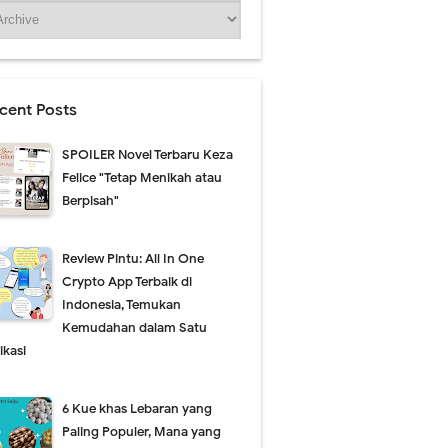
cent Posts
SPOILER Novel Terbaru Keza
Felice "Tetap Menikah atau
Berpisah"
Review Pintu: All In One
Crypto App Terbaik di
Indonesia, Temukan
Kemudahan dalam Satu
ikasi
6 Kue khas Lebaran yang
Paling Populer, Mana yang