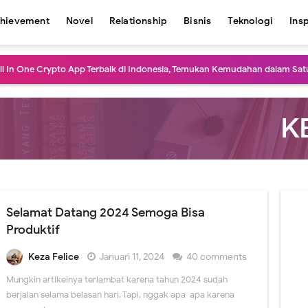
hievement
Novel
Relationship
Bisnis
Teknologi
Ins
All In One Crypto App Terbaik di Indonesia, Temukan Kemudahan dalam Satu
aran yang Paling Populer, Mana yang Kamu Suka?
ebaran 2024 Biar Perjalanan Tetap Aman dan Nyaman
a Favorit di Kampung Halaman, Keindahan Alamnya Bikin Terpesona
 yang Tak Terlupakan Tahun 2024
Selamat Datang 2024 Semoga Bisa
a Religi di Indonesia yang Populer, Mana yang Pernah Kamu Kunjungi?
Produktif
ial di Bulan Ramadan yang Bisa Dilakukan, Berguna untuk Sesama!
Keza Felice
Januari 11, 2024
40 comments
 Pakaian Lebaran agar Nyaman saat Dipakai, Jangan Sampai Menyesal!
Mungkin artikelnya terlambat karena tahun 2024 sudah
berjalan selama belasan hari. Tapi, nggak apa-apa karena
dan di Berbagai Daerah di Indonesia yang Populer dan Meriah